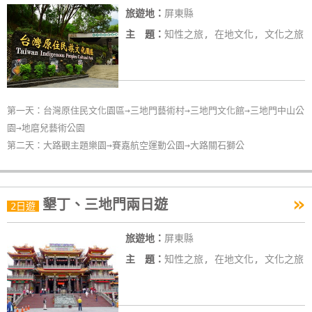
旅遊地：
屏東縣
主 題：
知性之旅, 在地文化, 文化之旅
第一天：台灣原住民文化園區→三地門藝術村→三地門文化館→三地門中山公
園→地磨兒藝術公園
第二天：大路觀主題樂園→賽嘉航空運動公園→大路關石獅公
»
墾丁、三地門兩日遊
2日遊
旅遊地：
屏東縣
主 題：
知性之旅, 在地文化, 文化之旅