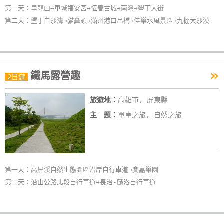
第一天：里龍山→車城福安宮→恆春古城→南灣→墾丁大街
第二天：墾丁白沙灣→貓鼻頭→滿州港口吊橋→佳樂水風景區→九棚大沙漠
»
鐵馬露營趣
2日遊
旅遊地：
高雄市, 屏東縣
主 題：
單車之旅, 自然之旅
第一天：高屏溪自然生態園區沿岸自行車道→賽嘉樂園
第二天：沿山公路北段自行車道→長治-麟洛自行車道