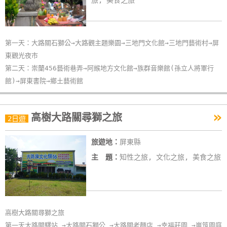
旅, 美食之旅
玩
樂
地
第一天：大路關石獅公→大路觀主題樂園→三地門文化館→三地門藝術村→屏
圖
東觀光夜市
第二天：崇蘭456藝術巷弄→阿緱地方文化館→族群音樂館(孫立人將軍行
顧
館)→屏東書院→鄉土藝術館
客
服
務
»
高樹大路關尋獅之旅
2日遊
顧
旅遊地：
屏東縣
客
主 題：
知性之旅, 文化之旅, 美食之旅
滿
意
度
高樹大路關尋獅之旅
第一天大路關驛站 →大路關石獅公 →大路關老麵店 →幸福莊園 →嵐筑園庭
訂