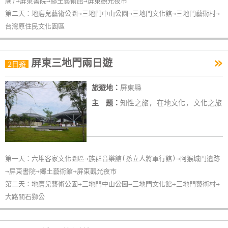
廟)→屏東書院→鄉土藝術館→屏東觀光夜市
第二天：地磨兒藝術公園→三地門中山公園→三地門文化館→三地門藝術村→
台灣原住民文化園區
»
屏東三地門兩日遊
2日遊
旅遊地：
屏東縣
主 題：
知性之旅, 在地文化, 文化之旅
第一天：六堆客家文化園區→族群音樂館(孫立人將軍行館)→阿猴城門遺跡
→屏東書院→鄉土藝術館→屏東觀光夜市
第二天：地磨兒藝術公園→三地門中山公園→三地門文化館→三地門藝術村→
大路關石獅公