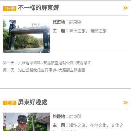
»
不一樣的屏東遊
2日遊
旅遊地：
屏東縣
主 題：
單車之旅, 自然之旅
第一天：六堆客家園區→賽嘉航空運動公園→賽嘉樂園
第二天：沿山公路北段自行車道→大路觀主題樂園
»
屏東好趣處
2日遊
旅遊地：
屏東縣
主 題：
知性之旅, 在地文化, 文化之