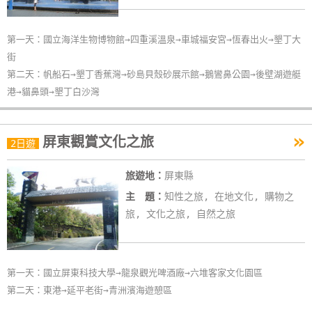
卡
訂
第一天：國立海洋生物博物館→四重溪溫泉→車城福安宮→恆春出火→墾丁大
房
街
第二天：帆船石→墾丁香蕉灣→砂島貝殼砂展示館→鵝鸞鼻公園→後壁湖遊艇
港→貓鼻頭→墾丁白沙灣
請
款
收
»
屏東觀賞文化之旅
2日遊
據
旅遊地：
屏東縣
合
作
主 題：
知性之旅, 在地文化, 購物之
提
旅, 文化之旅, 自然之旅
案
第一天：國立屏東科技大學→龍泉觀光啤酒廠→六堆客家文化園區
飯
第二天：東港→延平老街→青洲濱海遊憩區
店
合