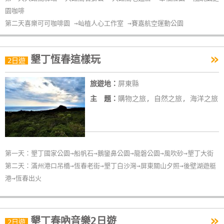
單
園咖啡
管
第二天喜樂可可咖啡園 →屾植人心工作室 →賽嘉航空運動公園
理
»
墾丁恆春這樣玩
2日遊
會
員
旅遊地：
屏東縣
帳
主 題：
購物之旅, 自然之旅, 海洋之旅
戶
客
服
第一天：墾丁國家公園→船帆石→鵝鑾鼻公園→龍磐公園→風吹砂→墾丁大街
聯
第二天：滿州港口吊橋→恆春老街→墾丁白沙灣→屏東關山夕照→後壁湖遊艇
絡
港→恆春出火
單
»
墾丁春吶音樂2日遊
2日遊
Line