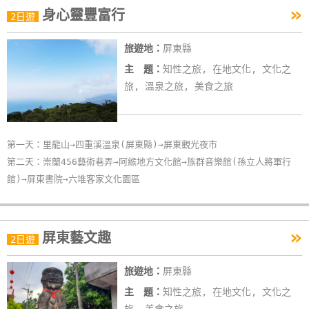
»
身心靈豐富行
特
2日遊
色
旅遊地：
屏東縣
民
宿
主 題：
知性之旅, 在地文化, 文化之
旅, 溫泉之旅, 美食之旅
全
球
第一天：里龍山→四重溪溫泉(屏東縣)→屏東觀光夜市
租
第二天：崇蘭456藝術巷弄→阿緱地方文化館→族群音樂館(孫立人將軍行
車
館)→屏東書院→六堆客家文化園區
網
紅
»
屏東藝文趣
2日遊
帶
你
旅遊地：
屏東縣
玩
主 題：
知性之旅, 在地文化, 文化之