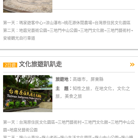
第一天：瑪家遊客中心→涼山瀑布→桃花源休閒農場→台灣原住民文化園區
第二天：地磨兒藝術公園→三地門中山公園→三地門文化館→三地門藝術村→
安坡觀光自行車道
»
文化旅遊趴趴走
2日遊
旅遊地：
高雄市, 屏東縣
主 題：
知性之旅, 在地文化, 文化之
旅, 美食之旅
第一天：台灣原住民文化園區→三地門藝術村→三地門文化館→三地門中山公
園→地磨兒藝術公園
第二天：旗山火車站→旗山老街→旗山生活文化園區→旗山中山公園→旗山糖