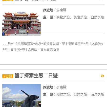
線
旅遊地：
屏東縣
上
客
主 題：
購物之旅, 美食之旅, 自然之旅
服
紅
,,,Day 1車城福安宮→南灣→鵝鑾鼻公園．墾丁春吶音樂季→墾丁大街Day
利
2墾丁白沙灣→墾丁大尖山．雷鬼音樂酒吧
查
詢
訂
»
墾丁探索生態二日遊
2日遊
房
Q&A
旅遊地：
屏東縣
主 題：
知性之旅, 自然之旅, 海洋之旅
國
旅