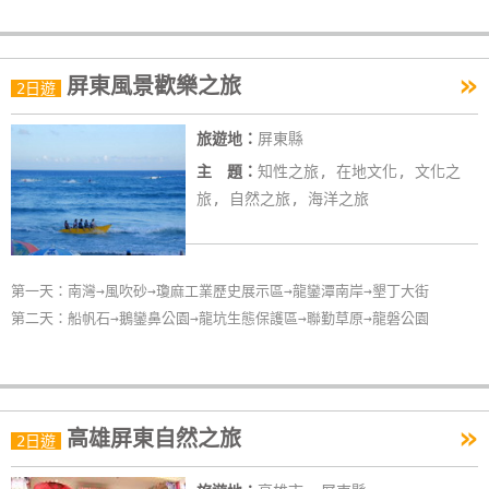
作
»
屏東風景歡樂之旅
2日遊
廠
商
旅遊地：
屏東縣
合
主 題：
知性之旅, 在地文化, 文化之
作
旅, 自然之旅, 海洋之旅
旅
伴
第一天：南灣→風吹砂→瓊麻工業歷史展示區→龍鑾潭南岸→墾丁大街
計
第二天：船帆石→鵝鑾鼻公園→龍坑生態保護區→聯勤草原→龍磐公園
劃
商
»
品
高雄屏東自然之旅
2日遊
宣
傳