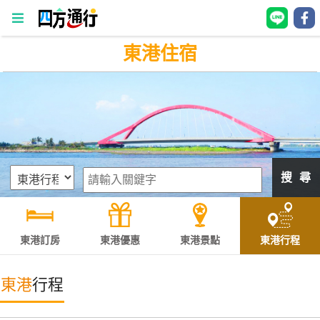
東港住宿
四
方
通
行
訂
房
搜 尋
台
灣
訂
東港訂房
東港優惠
東港景點
東港行程
房
東港
行程
直接跟飯店訂房
HOT