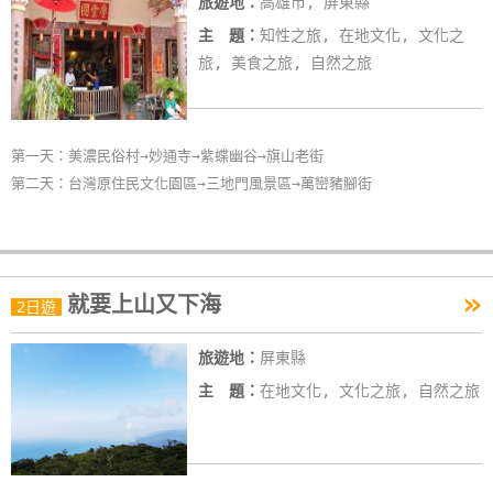
旅遊地：
高雄市, 屏東縣
主 題：
知性之旅, 在地文化, 文化之
旅, 美食之旅, 自然之旅
第一天：美濃民俗村→妙通寺→紫蝶幽谷→旗山老街
第二天：台灣原住民文化園區→三地門風景區→萬巒豬腳街
»
就要上山又下海
2日遊
旅遊地：
屏東縣
主 題：
在地文化, 文化之旅, 自然之旅