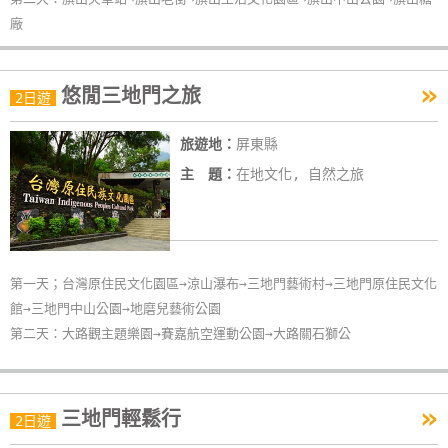
廠
»
悠閒三地門之旅
2日遊
旅遊地：
屏東縣
主 題：
在地文化, 自然之旅
第一天；台灣原住民文化園區→涼山瀑布→三地門藝術村→三地門原住民文化
館→三地門中山公園→地磨兒藝術公園
第二天：大路觀主題樂園→賽嘉航空運動公園→大路關石獅公
»
三地門輕鬆行
2日遊