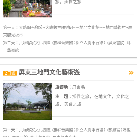
旅, 美食之旅
第一天：大路關石獅公→大路觀主題樂園→三地門文化館→三地門藝術村→屏
東觀光夜市
第二天：六堆客家文化園區→族群音樂館(孫立人將軍行館)→屏東書院→鄉
土藝術館
»
屏東三地門文化藝術遊
2日遊
旅遊地：
屏東縣
主 題：
知性之旅, 在地文化, 文化之
旅, 美食之旅
第一天：六堆客家文化園區→族群音樂館(孫立人將軍行館)→慈鳳宮(媽祖