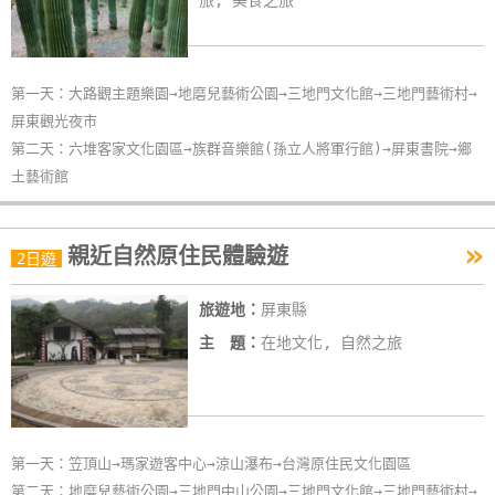
旅, 美食之旅
玩
樂
地
第一天：大路觀主題樂園→地磨兒藝術公園→三地門文化館→三地門藝術村→
圖
屏東觀光夜市
第二天：六堆客家文化園區→族群音樂館(孫立人將軍行館)→屏東書院→鄉
顧
土藝術館
客
服
務
»
親近自然原住民體驗遊
2日遊
顧
旅遊地：
屏東縣
客
主 題：
在地文化, 自然之旅
滿
意
度
第一天：笠頂山→瑪家遊客中心→涼山瀑布→台灣原住民文化園區
第二天：地磨兒藝術公園→三地門中山公園→三地門文化館→三地門藝術村→
訂