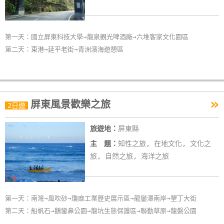
第一天：國立屏東科技大學→龍泉觀光啤酒廠→六堆客家文化園區
第二天：東港→延平老街→青洲濱海遊憩區
»
屏東風景歡樂之旅
2日遊
旅遊地：
屏東縣
主 題：
知性之旅, 在地文化, 文化之
旅, 自然之旅, 海洋之旅
第一天：南灣→風吹砂→瓊麻工業歷史展示區→龍鑾潭南岸→墾丁大街
第二天：船帆石→鵝鑾鼻公園→龍坑生態保護區→聯勤草原→龍磐公園