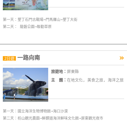
卡
訂
房
第一天：墾丁石門古戰場→門馬羅山→墾丁大街
第二天： 龍磐公園→聯勤草原
請
款
收
»
一路向南
2日遊
據
旅遊地：
屏東縣
合
作
主 題：
在地文化, 美食之旅, 海洋之旅
提
案
第一天：國立海洋生物博物館→海口沙漠
飯
第二天：枋山觀光農園→鮮饌道海洋鮮味文化館→屏東觀光夜市
店
合