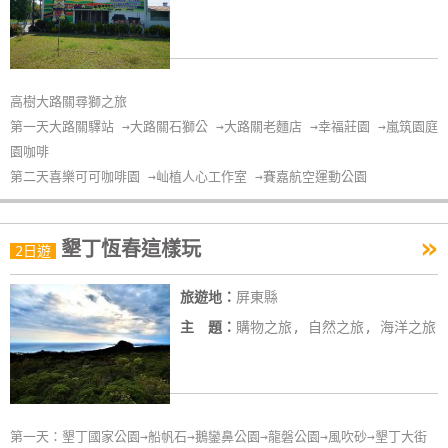
高樹大路關尋獅之旅
第一天大路關驛站 →大路關石獅公 →大路關老麵店 →幸福莊園 →嵐筑園庭
園咖啡
第二天喜樂可可咖啡園 →屾植人心工作室 →賽嘉航空運動公園
»
墾丁恆春這樣玩
2日遊
旅遊地：
屏東縣
主 題：
購物之旅, 自然之旅, 海洋之旅
第一天：墾丁國家公園→船帆石→鵝鑾鼻公園→龍磐公園→風吹砂→墾丁大街