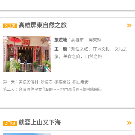
»
高雄屏東自然之旅
2日遊
旅遊地：
高雄市, 屏東縣
主 題：
知性之旅, 在地文化, 文化之
旅, 美食之旅, 自然之旅
第一天：美濃民俗村→妙通寺→紫蝶幽谷→旗山老街
第二天：台灣原住民文化園區→三地門風景區→萬巒豬腳街
»
就要上山又下海
2日遊