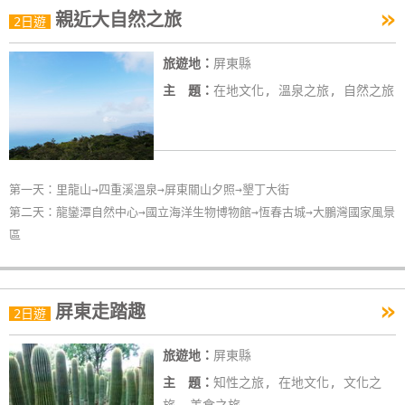
»
親近大自然之旅
特
2日遊
色
旅遊地：
屏東縣
民
宿
主 題：
在地文化, 溫泉之旅, 自然之旅
全
球
第一天：里龍山→四重溪溫泉→屏東關山夕照→墾丁大街
租
第二天：龍鑾潭自然中心→國立海洋生物博物館→恆春古城→大鵬灣國家風景
車
區
網
紅
»
屏東走踏趣
2日遊
帶
你
旅遊地：
屏東縣
玩
主 題：
知性之旅, 在地文化, 文化之