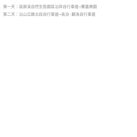
第一天：高屏溪自然生態園區沿岸自行車道→賽嘉樂園
第二天：沿山公路北段自行車道→長治-麟洛自行車道
»
不一樣的屏東遊
2日遊
旅遊地：
屏東縣
主 題：
單車之旅, 自然之旅
第一天：六堆客家園區→賽嘉航空運動公園→賽嘉樂園
第二天：沿山公路北段自行車道→大路觀主題樂園