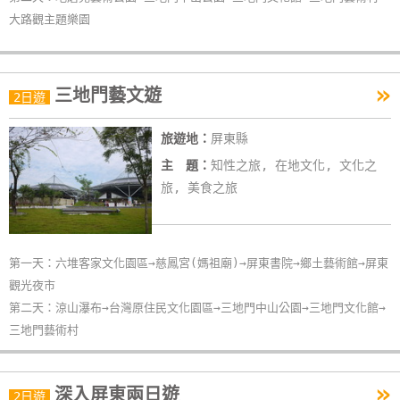
單
大路觀主題樂園
管
理
»
三地門藝文遊
2日遊
會
旅遊地：
屏東縣
員
主 題：
知性之旅, 在地文化, 文化之
帳
戶
旅, 美食之旅
客
第一天：六堆客家文化園區→慈鳳宮(媽祖廟)→屏東書院→鄉土藝術館→屏東
服
觀光夜市
聯
第二天：涼山瀑布→台灣原住民文化園區→三地門中山公園→三地門文化館→
絡
三地門藝術村
單
»
深入屏東兩日遊
2日遊
Line