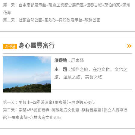
第一天：台電南部展示館→瓊麻工業歷史展示區→恆春古城→茂伯的家→滿州
花海
第二天：社頂自然公園→風吹砂→貝殼砂展示館→龍磐公園
»
身心靈豐富行
2日遊
旅遊地：
屏東縣
主 題：
知性之旅, 在地文化, 文化之
旅, 溫泉之旅, 美食之旅
第一天：里龍山→四重溪溫泉(屏東縣)→屏東觀光夜市
第二天：崇蘭456藝術巷弄→阿緱地方文化館→族群音樂館(孫立人將軍行
館)→屏東書院→六堆客家文化園區