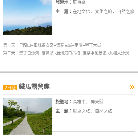
旅遊地：
屏東縣
主 題：
在地文化, 文化之旅, 自然之旅
第一天：里龍山→車城福安宮→恆春古城→南灣→墾丁大街
第二天：墾丁白沙灣→貓鼻頭→滿州港口吊橋→佳樂水風景區→九棚大沙漠
»
鐵馬露營趣
2日遊
旅遊地：
高雄市, 屏東縣
主 題：
單車之旅, 自然之旅