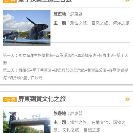
2日遊
旅遊地：
屏東縣
主 題：
知性之旅, 自然之旅, 海洋之旅
第一天：國立海洋生物博物館→四重溪溫泉→車城福安宮→恆春出火→墾丁大
街
第二天：帆船石→墾丁香蕉灣→砂島貝殼砂展示館→鵝鸞鼻公園→後壁湖遊艇
港→貓鼻頭→墾丁白沙灣
»
屏東觀賞文化之旅
2日遊
旅遊地：
屏東縣
主 題：
知性之旅, 在地文化, 購物之
旅, 文化之旅, 自然之旅