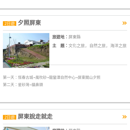
作
»
夕照屏東
2日遊
廠
商
旅遊地：
屏東縣
合
主 題：
文化之旅, 自然之旅, 海洋之旅
作
旅
伴
第一天：恆春古城→風吹砂→龍鑾潭自然中心→屏東關山夕照
計
第二天：星砂灣→貓鼻頭
劃
商
»
品
屏東說走就走
2日遊
宣
傳