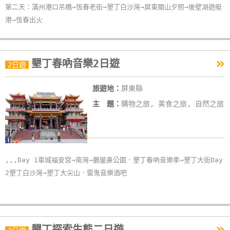
第二天：滿州港口吊橋→恆春老街→墾丁白沙灣→屏東關山夕照→後壁湖遊艇
港→恆春出火
»
墾丁春吶音樂2日遊
2日遊
旅遊地：
屏東縣
主 題：
購物之旅, 美食之旅, 自然之旅
,,,Day 1車城福安宮→南灣→鵝鑾鼻公園．墾丁春吶音樂季→墾丁大街Day
2墾丁白沙灣→墾丁大尖山．雷鬼音樂酒吧
»
墾丁探索生態二日遊