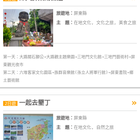
線
旅遊地：
屏東縣
上
客
主 題：
在地文化, 文化之旅, 美食之旅
服
紅
第一天：大路關石獅公→大路觀主題樂園→三地門文化館→三地門藝術村→屏
利
東觀光夜市
查
第二天：六堆客家文化園區→族群音樂館(孫立人將軍行館)→屏東書院→鄉
詢
土藝術館
訂
»
一起去墾丁
房
2日遊
Q&A
旅遊地：
屏東縣
主 題：
在地文化, 自然之旅
國
旅