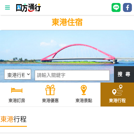
東港住宿
四
方
通
行
訂
房
搜 尋
台
灣
訂
東港訂房
東港優惠
東港景點
東港行程
房
東港
行程
直接跟飯店訂房
HOT