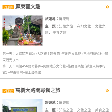
»
屏東藝文趣
2日遊
旅遊地：
屏東縣
主 題：
知性之旅, 在地文化, 文化之
旅, 美食之旅
第一天：大路關石獅公→大路觀主題樂園→三地門文化館→三地門藝術村→屏
東觀光夜市
第二天：崇蘭456藝術巷弄→阿緱地方文化館→族群音樂館(孫立人將軍行
館)→屏東書院→鄉土藝術館
»
高樹大路關尋獅之旅
2日遊
旅遊地：
屏東縣
主 題：
知性之旅, 文化之旅, 美食之旅