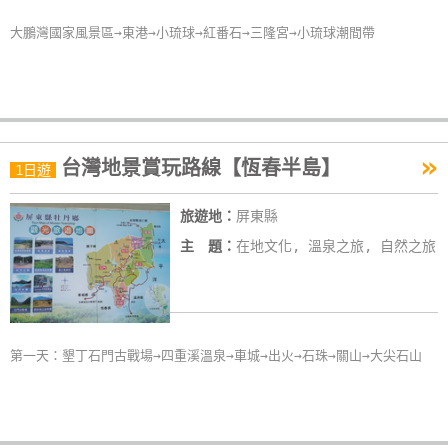
卡
大鵬灣國家風景區→東港→小琉球→紅番石→三隆宮→小琉球潮間帶
訂
房
請
»
款
台灣地景賞玩路線【恆春半島】
1日遊
收
據
旅遊地：
屏東縣
主 題：
在地文化, 溫泉之旅, 自然之旅
合
作
提
案
第一天：墾丁石門古戰場→四重溪溫泉→車城→出火→石珠→關山→大尖石山
飯
店
合