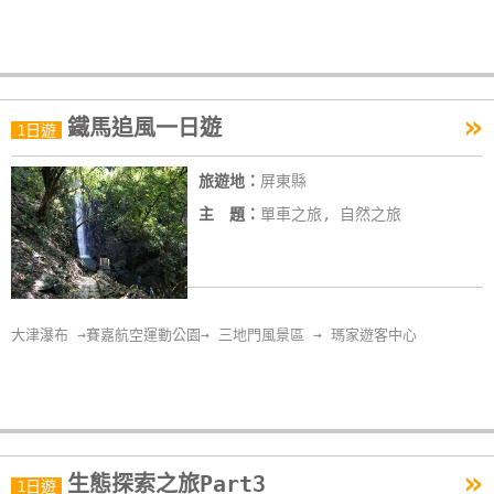
»
鐵馬追風一日遊
1日遊
旅遊地：
屏東縣
主 題：
單車之旅, 自然之旅
大津瀑布 →賽嘉航空運動公園→ 三地門風景區 → 瑪家遊客中心
»
生態探索之旅Part3
1日遊