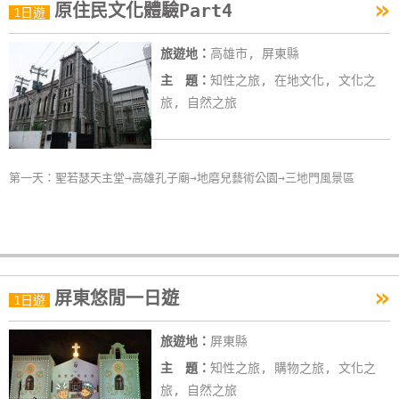
»
原住民文化體驗Part4
1日遊
旅遊地：
高雄市, 屏東縣
主 題：
知性之旅, 在地文化, 文化之
旅, 自然之旅
第一天：聖若瑟天主堂→高雄孔子廟→地磨兒藝術公園→三地門風景區
»
屏東悠閒一日遊
1日遊
旅遊地：
屏東縣
主 題：
知性之旅, 購物之旅, 文化之
旅, 自然之旅