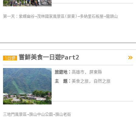
第一天：紫蝶幽谷→茂林國家風景區(屏東)→多納里石板屋→龍頭山
»
嘗鮮美食一日遊Part2
1日遊
旅遊地：
高雄市, 屏東縣
主 題：
美食之旅, 自然之旅
三地門風景區→旗山中山公園→旗山老街