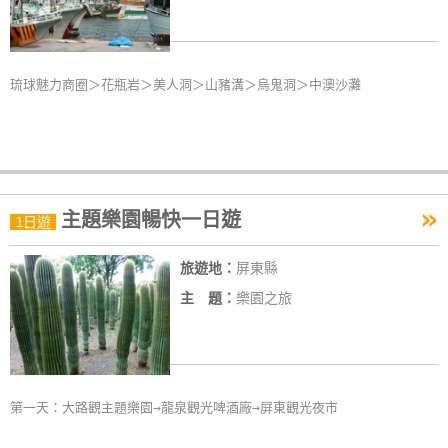
玩
樂
地
琉球魅力商圈＞花瓶岩＞美人洞＞山豬溝＞烏鬼洞＞中澳沙灘
圖
顧
客
服
»
務
主題樂園暢快一日遊
1日遊
旅遊地：
屏東縣
顧
主 題：
樂園之旅
客
滿
意
度
第一天：大路觀主題樂園→龍泉觀光啤酒廠→屏東觀光夜市
訂