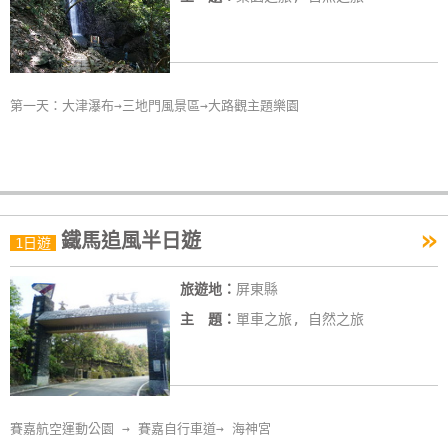
第一天：大津瀑布→三地門風景區→大路觀主題樂園
»
鐵馬追風半日遊
1日遊
旅遊地：
屏東縣
主 題：
單車之旅, 自然之旅
賽嘉航空運動公園 → 賽嘉自行車道→ 海神宮