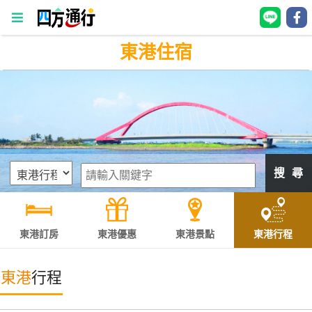
東港住宿
四
方
通
行
訂
房
搜 尋
台
灣
訂
東港訂房
東港優惠
東港景點
東港行程
房
東港
行程
直接跟飯店訂房
HOT