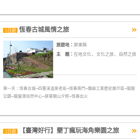
單
管
理
»
恆春古城風情之旅
1日遊
會
旅遊地：
屏東縣
員
主 題：
在地文化, 文化之旅, 自然之旅
帳
戶
客
第一天：恆春古城→四重溪溫泉老街→恆春南門→瓊麻工業歷史展示區→龍磐
服
公園→龍鑾潭自然中心→屏東關山夕照→恆春出火
聯
絡
單
»
【臺灣好行】墾丁瘋玩海角樂園之旅
1日遊
Line