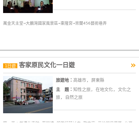
萬金天主堂→大鵬灣國家風景區→東隆宮→崇蘭456藝術巷弄
»
客家原民文化一日遊
1日遊
旅遊地：
高雄市, 屏東縣
主 題：
知性之旅, 在地文化, 文化之
旅, 自然之旅
第一天：美濃故事館→東門樓→錦興行藍衫店→敬字亭→三地門風景區→台灣
原住民文化園區