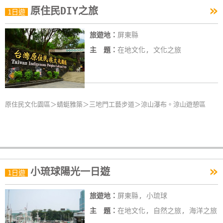
»
原住民DIY之旅
特
1日遊
色
旅遊地：
屏東縣
民
宿
主 題：
在地文化, 文化之旅
全
球
原住民文化園區＞蜻蜓雅築＞三地門工藝步道＞涼山瀑布。涼山遊憩區
租
車
網
紅
»
小琉球陽光一日遊
1日遊
帶
你
旅遊地：
屏東縣, 小琉球
玩
主 題：
在地文化, 自然之旅, 海洋之旅