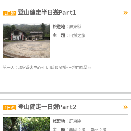
作
»
登山健走半日遊Part1
1日遊
廠
旅遊地：
屏東縣
商
主 題：
自然之旅
合
作
旅
第一天：瑪家遊客中心→山川琉璃吊橋→三地門風景區
伴
計
劃
»
登山健走一日遊Part2
1日遊
商
品
旅遊地：
屏東縣
宣
傳
主 題：
樂園之旅, 自然之旅