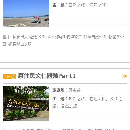
主 題：
自然之旅, 海洋之旅
墾丁→恆春出火→龍磐公園→國立海洋生物博物館→社頂自然公園→鵝鑾鼻公
園→屏東關山夕照
»
原住民文化體驗Part1
1日遊
旅遊地：
屏東縣
主 題：
知性之旅, 在地文化, 文化之
旅, 自然之旅