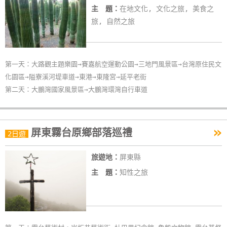
主 題：
在地文化, 文化之旅, 美食之
旅, 自然之旅
第一天：大路觀主題樂園→賽嘉航空運動公園→三地門風景區→台灣原住民文
化園區→隘寮溪河堤車道→東港→東隆宮→延平老街
第二天：大鵬灣國家風景區→大鵬灣環灣自行車道
»
屏東霧台原鄉部落巡禮
2日遊
旅遊地：
屏東縣
主 題：
知性之旅