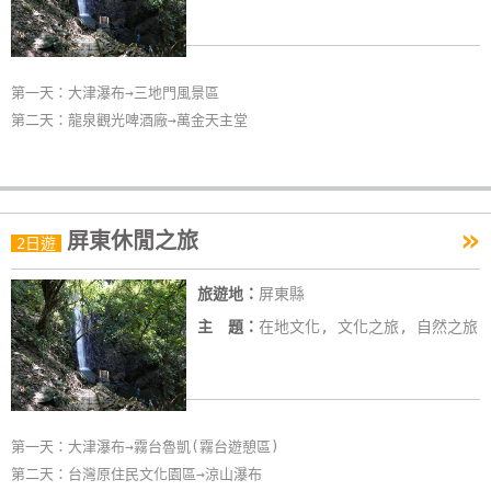
玩
樂
地
第一天：大津瀑布→三地門風景區
圖
第二天：龍泉觀光啤酒廠→萬金天主堂
顧
客
服
»
務
屏東休閒之旅
2日遊
旅遊地：
屏東縣
顧
主 題：
在地文化, 文化之旅, 自然之旅
客
滿
意
度
第一天：大津瀑布→霧台魯凱(霧台遊憩區)
第二天：台灣原住民文化園區→涼山瀑布
訂