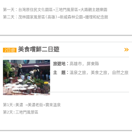
卡
第一天：台灣原住民文化園區→三地門風景區→大路觀主題樂園
訂
第二天：茂林國家風景區(高雄)→新威森林公園→鍾理和紀念館
房
請
»
款
美食嚐鮮二日遊
2日遊
收
據
旅遊地：
高雄市, 屏東縣
主 題：
溫泉之旅, 美食之旅, 自然之旅
合
作
提
案
第1天:美濃 →美濃老街→寶來溫泉
第2天:三地門風景區
飯
店
合