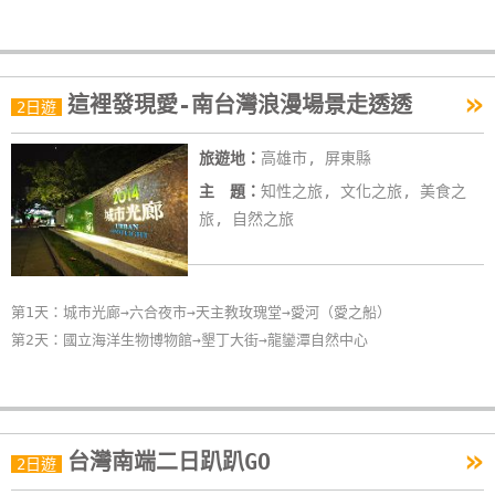
單
管
理
»
這裡發現愛-南台灣浪漫場景走透透
2日遊
會
旅遊地：
高雄市, 屏東縣
員
主 題：
知性之旅, 文化之旅, 美食之
帳
旅, 自然之旅
戶
客
第1天：城市光廊→六合夜市→天主教玫瑰堂→愛河（愛之船）
服
第2天：國立海洋生物博物館→墾丁大街→龍鑾潭自然中心
聯
絡
單
»
台灣南端二日趴趴GO
2日遊
Line