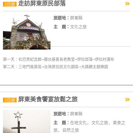
»
走訪屏東原民部落
2日遊
旅遊地：
屏東縣
主 題：
文化之旅
第一天：杜巴男紀念館→霧台基督長老教堂→伊拉部落→伊拉村瀑布
第二天：三地門風景區→台灣原住民文化園區→大路觀主題樂園
»
屏東美食饗宴放鬆之旅
2日遊
旅遊地：
屏東縣
主 題：
在地文化, 文化之旅, 美食之
旅, 自然之旅