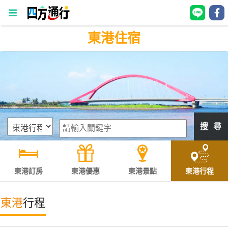
東港住宿
四
方
通
行
訂
房
搜 尋
台
灣
訂
東港訂房
東港優惠
東港景點
東港行程
房
東港
行程
直接跟飯店訂房
HOT