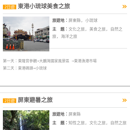
»
東港小琉球美食之旅
特
2日遊
色
旅遊地：
屏東縣, 小琉球
民
宿
主 題：
文化之旅, 美食之旅, 自然之
旅, 海洋之旅
全
球
第一天：東隆宮參觀→大鵬灣國家風景區 →東港漁港市場
租
第二天：東港碼頭→小琉球
車
網
紅
»
屏東避暑之旅
2日遊
帶
你
旅遊地：
屏東縣
玩
主 題：
知性之旅, 文化之旅, 自然之旅