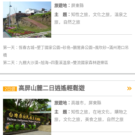
旅遊地：
屏東縣
線
上
主 題：
知性之旅, 文化之旅, 溫泉之
客
旅, 自然之旅
服
第一天：恆春古城→墾丁國家公園→砂島→鵝鸞鼻公園→風吹砂→滿州港口吊
紅
橋
利
第二天：九棚大沙漠→旭海→四重溪溫泉→雙流國家森林遊樂區
查
詢
»
高屏山麓二日逍遙輕鬆遊
2日遊
訂
房
旅遊地：
高雄市, 屏東縣
Q&A
主 題：
知性之旅, 在地文化, 購物之
旅, 文化之旅, 美食之旅, 自然之旅
國
旅