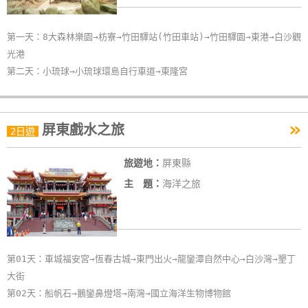
第一天：8大森林樂園→枋寮→竹田驛站(竹田車站)→竹田驛園→東港→白沙觀
光港
第二天：小琉球→小琉球環島自行車道→東隆宮
»
屏東戲水之旅
2日遊
旅遊地：
屏東縣
主 題：
海洋之旅
第01天：車城福安宮→恆春古城→東門出火→龍鑾潭自然中心→白沙灣→墾丁
大街
第02天：船帆石→鵝鑾鼻燈塔→南灣→國立海洋生物博物館