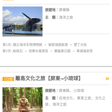
旅遊地：
屏東縣
主 題：
海洋之旅
第1天:國立海洋生物博物館 → 後壁湖遊艇港 → 墾丁大街
第2天:船帆石 → 佳樂水風景區 → 鵝鑾鼻公園 → 車城福安宮
»
離島文化之旅【屏東→小琉球】
2日遊
旅遊地：
屏東縣, 小琉球
主 題：
在地文化, 單車之旅, 文化之
旅, 海洋之旅