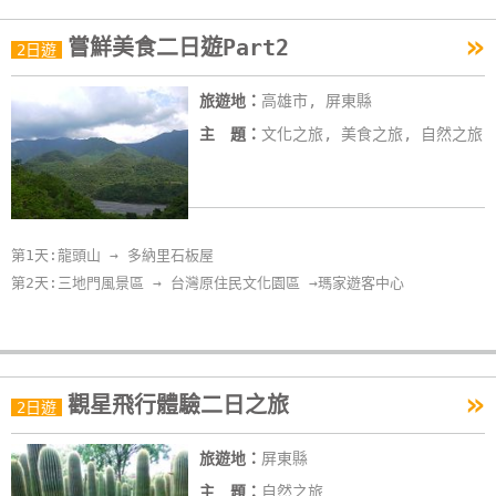
作
»
嘗鮮美食二日遊Part2
2日遊
廠
旅遊地：
高雄市, 屏東縣
商
主 題：
文化之旅, 美食之旅, 自然之旅
合
作
旅
第1天:龍頭山 → 多納里石板屋
伴
第2天:三地門風景區 → 台灣原住民文化園區 →瑪家遊客中心
計
劃
»
觀星飛行體驗二日之旅
2日遊
商
品
旅遊地：
屏東縣
宣
傳
主 題：
自然之旅