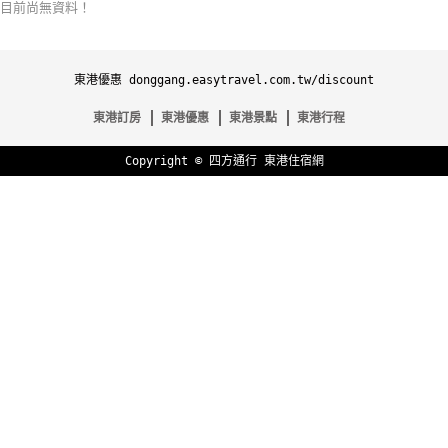
目前尚無資料！
特
色
民
東港優惠 donggang.easytravel.com.tw/discount
宿
東港訂房
東港優惠
東港景點
東港行程
Copyright ©
四方通行
東港住宿網
全
球
租
車
網
紅
帶
你
玩