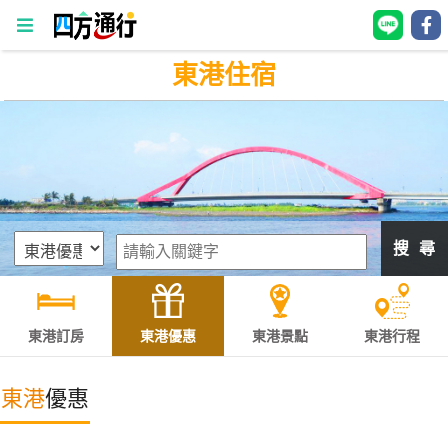
東港住宿
四
方
通
行
訂
房
搜 尋
台
灣
訂
東港訂房
東港優惠
東港景點
東港行程
房
東港
優惠
直接跟飯店訂房
HOT